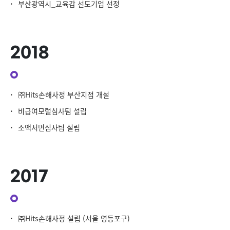
·
부산광역시_교육감 선도기업 선정
2018
·
㈜Hits손해사정 부산지점 개설
·
비급여모럴심사팀 설립
·
소액서면심사팀 설립
2017
·
㈜Hits손해사정 설립 (서울 영등포구)