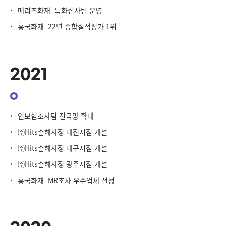
·
메리츠화재_특화심사팀 운영
·
흥국화재_22년 종합실적평가 1위
2021
·
인보험조사팀 전국망 확대
·
㈜Hits손해사정 대전지점 개설
·
㈜Hits손해사정 대구지점 개설
·
㈜Hits손해사정 광주지점 개설
·
흥국화재_MR조사 우수업체 선정