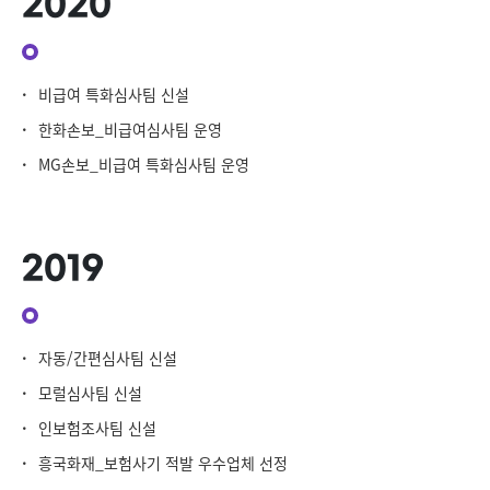
2020
·
비급여 특화심사팀 신설
·
한화손보_비급여심사팀 운영
·
MG손보_비급여 특화심사팀 운영
2019
·
자동/간편심사팀 신설
·
모럴심사팀 신설
·
인보험조사팀 신설
·
흥국화재_보험사기 적발 우수업체 선정